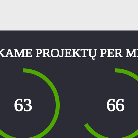
KAME PROJEKTŲ PER M
72
75