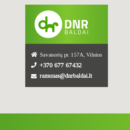
Savanorių pr. 157A, Vilnius
+370 677 67432
ramunas@dnrbaldai.lt