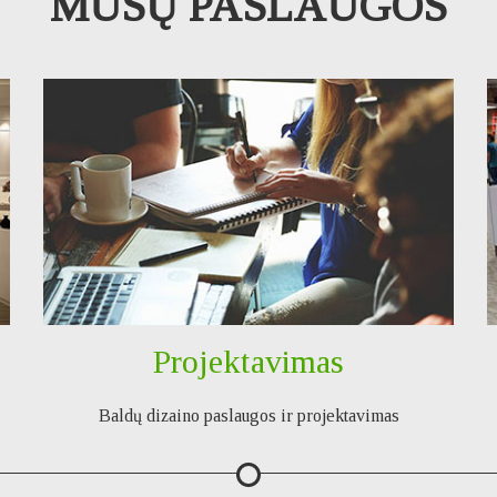
MŪSŲ PASLAUGOS
Projektavimas
Baldų dizaino paslaugos ir projektavimas